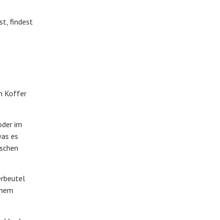
st, findest
en Koffer
oder im
was es
aschen
erbeutel
inem