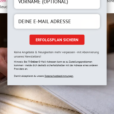
en im Hotel erkennen und Befall vermeiden
im Detail. Eine Tasc
 leuchten.
ERFOLGSPLAN SICHERN
Keine Angebote & Neuigkeiten mehr verpassen - mit Abonnierung
unseres Newsletters!
Hinweis: Bei
T-Online
-E-Mail-Adressen kann es zu Zustellungsproblemen
kommen - melde dich deshalb sicherhaltshalber mit der Adresse eines anderen
Providers an.
Damit akzeptierst du unsere
Datenschutzbestimmungen.