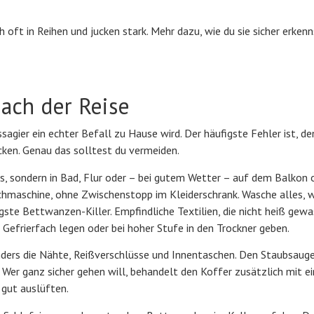
oft in Reihen und jucken stark. Mehr dazu, wie du sie sicher erkenn
nach der Reise
sagier ein echter Befall zu Hause wird. Der häufigste Fehler ist, d
cken. Genau das solltest du vermeiden.
, sondern in Bad, Flur oder – bei gutem Wetter – auf dem Balkon 
schmaschine, ohne Zwischenstopp im Kleiderschrank. Wasche alles, 
igste Bettwanzen-Killer. Empfindliche Textilien, die nicht heiß gew
 Gefrierfach legen oder bei hoher Stufe in den Trockner geben.
nders die Nähte, Reißverschlüsse und Innentaschen. Den Staubsaug
Wer ganz sicher gehen will, behandelt den Koffer zusätzlich mit e
 gut auslüften.