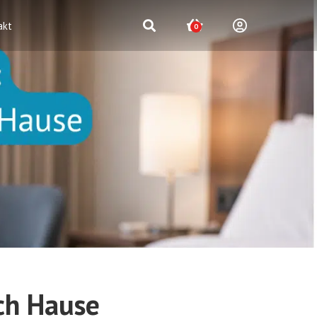
akt
0
ach Hause