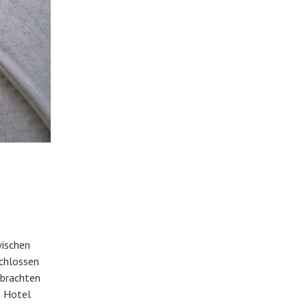
wischen
schlossen
ebrachten
m Hotel