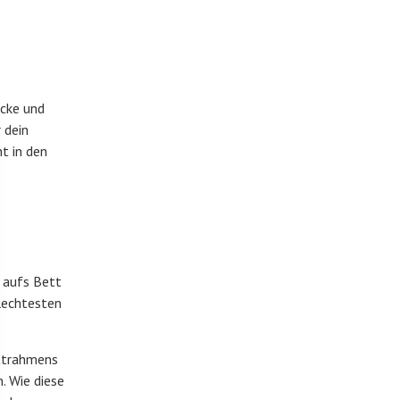
ecke und
 dein
t in den
t aufs Bett
lechtesten
ettrahmens
. Wie diese