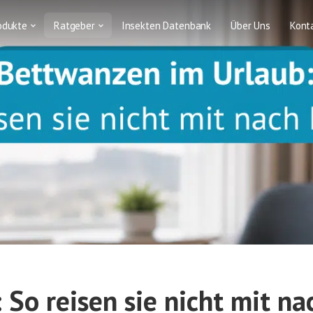
odukte
Ratgeber
Insekten Datenbank
Über Uns
Kont
So reisen sie nicht mit n