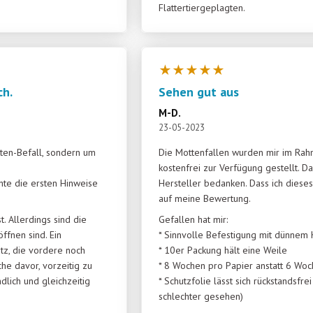
Flattertiergeplagten.
★
★
★
★
★
ch.
Sehen gut aus
M-D.
23-05-2023
ten-Befall, sondern um
Die Mottenfallen wurden mir im Ra
kostenfrei zur Verfügung gestellt. 
hte die ersten Hinweise
Hersteller bedanken. Dass ich dieses
auf meine Bewertung.
. Allerdings sind die
Gefallen hat mir:
öffnen sind. Ein
* Sinnvolle Befestigung mit dünnem 
tz, die vordere noch
* 10er Packung hält eine Weile
he davor, vorzeitig zu
* 8 Wochen pro Papier anstatt 6 Wo
dlich und gleichzeitig
* Schutzfolie lässt sich rückstandsfr
schlechter gesehen)