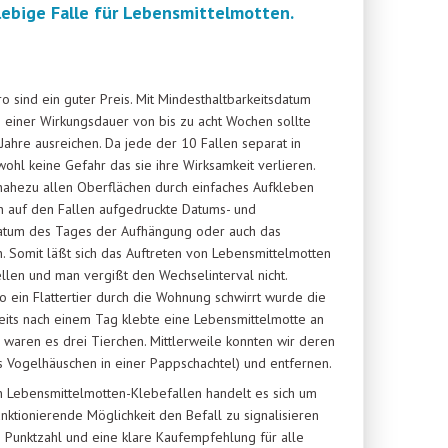
lebige Falle für Lebensmittelmotten.
ro sind ein guter Preis. Mit Mindesthaltbarkeitsdatum
 einer Wirkungsdauer von bis zu acht Wochen sollte
 Jahre ausreichen. Da jede der 10 Fallen separat in
ohl keine Gefahr das sie ihre Wirksamkeit verlieren.
n nahezu allen Oberflächen durch einfaches Aufkleben
en auf den Fallen aufgedruckte Datums- und
atum des Tages der Aufhängung oder auch das
. Somit läßt sich das Auftreten von Lebensmittelmotten
ellen und man vergißt den Wechselinterval nicht.
o ein Flattertier durch die Wohnung schwirrt wurde die
eits nach einem Tag klebte eine Lebensmittelmotte an
 waren es drei Tierchen. Mittlerweile konnten wir deren
ürs Vogelhäuschen in einer Pappschachtel) und entfernen.
n Lebensmittelmotten-Klebefallen handelt es sich um
nktionierende Möglichkeit den Befall zu signalisieren
 Punktzahl und eine klare Kaufempfehlung für alle