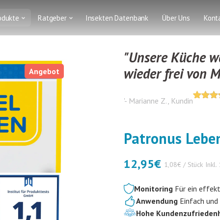
odukte
Ratgeber
Insekten Datenbank
Über Uns
Kont
"Unsere Küche w
wieder frei von 
Angebot
'- Marianne Z., Kundin
4.91129
5
248
von
basier
auf
Patronus Lebe
Kunden
12,95
€
1,08€ / Stück
Inkl
Monitoring
Für ein effek
Anwendung
Einfach und 
Hohe Kundenzufriedenh