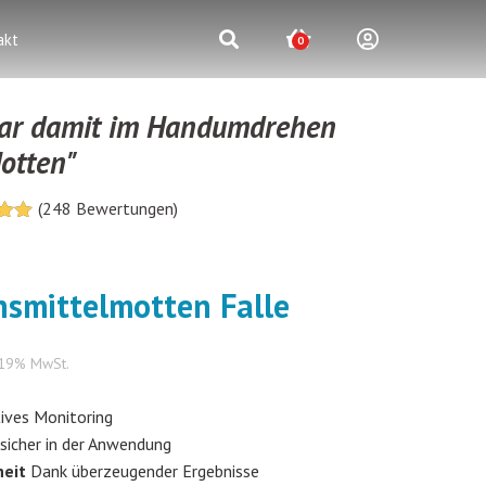
akt
0
ar damit im Handumdrehen
Motten"
(
248
Bewertungen)
03225806
end
nsmittelmotten Falle
rezensionen
. 19% MwSt.
tives Monitoring
sicher in der Anwendung
eit
Dank überzeugender Ergebnisse