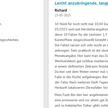
Leicht anzubringende, lang
Richard
23-05-2023
n.
10 Stück für noch nicht mal 10,00 Eu
03/2025 und laut Herstellerangaben
diese 10 Fallen für die nächsten 1,5
ngeschlichen.
Kunstoffolie eingeschweißt besteht w
Die Fallen lassen sich sehr leicht a
anbringen. Sehr praktisch ist die ob
Monatsangabe. Hier kann man das D
Wechseldatum gut sichtbar markieren
in einem definierten Zeitraum festst
Da hier seit dem Winter immer mal s
Falle in der Küche aufgehangen. Ber
der Falle. Nach weiteren fünft Tagen
Herkunft lokalisieren (Streufutter f
Mein Fazit: Bei den hier angebotene
eine preiswerte und vor allem gut fu
und zu bekämpfen. Daher gibts volle